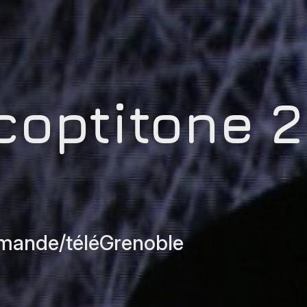
coptitone 2
rmande/téléGrenoble