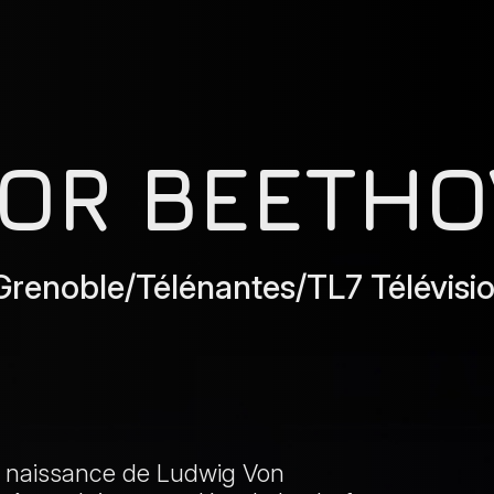
FOR BEETH
enoble/Télénantes/TL7 Télévisio
a naissance de Ludwig Von