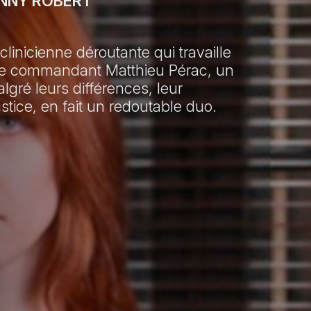
ANNY ROBERT
inicienne déroutante qui travaille
e le commandant Matthieu Pérac, un
lgré leurs différences, leur
stice, en fait un redoutable duo.